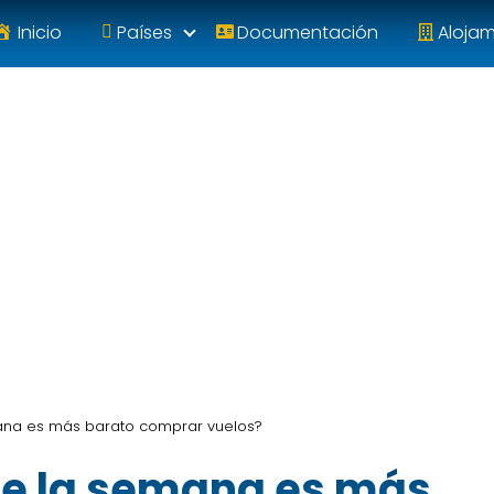
Inicio
Países
Documentación
Aloja
ana es más barato comprar vuelos?
de la semana es más