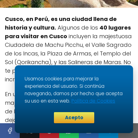
Cusco, en Perú, es una ciudad llena de
historia y cultura.
Algunos de los
40 lugares
para visitar en Cusco
incluyen la majestuosa
Ciudadela de Machu Picchu, el Valle Sagrado
de los Incas, la Plaza de Armas, el Templo del
Sol (Qorikancha), y las Salineras de Maras. No
te pierdas la experiencia de recorrer esta
Usamos cookies para mejorar la
increíble ciudad.
experiencia del usuario. Si continúa
navegando, damos por hecho que acepta
En un rincón mágico de Perú se encuentra la
su uso en esta web.
Política de Cookies
majestuosa ciudad de Cusco, un destino lleno
de historia, cultura y belleza natural que no
Acepto
dejará de sorprenderte. Si estás planeando
tu próxima aventura y te preguntas cuáles
son los 40 lugares imperdibles para visitar en