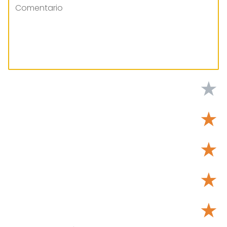
★
★
★
★
★