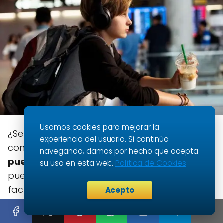
Usamos cookies para mejorar la
¿Será posible emprender esa aventura sin la
experiencia del usuario. Si continúa
compañía de un adulto? "
¿Si tengo 17 años
navegando, damos por hecho que acepta
puedo viajar solo en avión?
" La respuesta
su uso en esta web.
Política de Cookies
puede variar dependiendo de diversos
factores. Acompáñame para descubrir todo
Acepto
lo que necesitas saber sobre viajar en avión
siendo menor de edad.