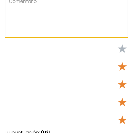
★
★
★
★
★
Tu puntuación:
Útil