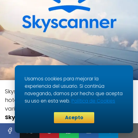
Usamos cookies para mejorar la
experiencia del usuario. Si continúa
Skyscanner es seguro para buscar vuelos,
navegando, damos por hecho que acepta
hoteles y alquiler de autos. Con una amplia
su uso en esta web.
Política de Cookies
variedad de opciones y precios competitivos,
Skyscanner garantiza transacciones
Acepto
seguras y protege la información personal
de los usuarios
. Al utilizar esta plataforma,