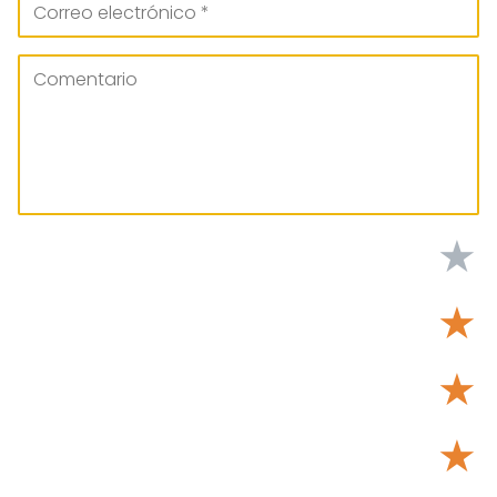
★
★
★
★