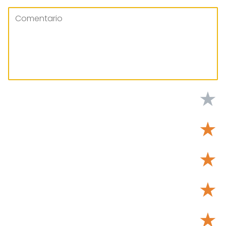
★
★
★
★
★